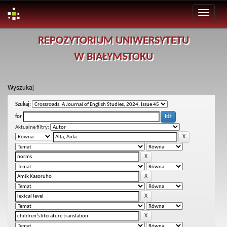
Skip
REPOZYTORIUM UNIWERSYTETU
navigation
W BIAŁYMSTOKU
Wyszukaj
Szukaj:
for
Aktualne filtry: