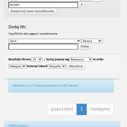
Rozpocznij nowe wyszukiwanie
Dodaj filtr:
Uzyj filtrów aby zagęścić wyszukiwanie.
Rezultaty/Strona
|
Sortuj pozycje wg
In order
Autorzy/rekord
Rezultaty 1-1 z 1 (Czas wyszukiwania: 0.001 sekund).
poprzedni
1
następny
Odsłon pozycji: