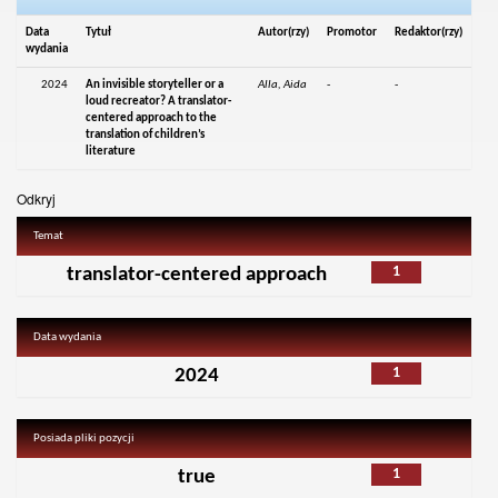
Data
Tytuł
Autor(rzy)
Promotor
Redaktor(rzy)
wydania
2024
An invisible storyteller or a
Alla, Aida
-
-
loud recreator? A translator-
centered approach to the
translation of children’s
literature
Odkryj
Temat
1
translator-centered approach
Data wydania
1
2024
Posiada pliki pozycji
1
true