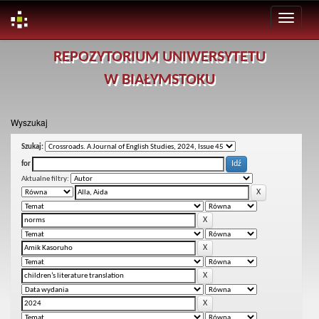
Skip
REPOZYTORIUM UNIWERSYTETU
navigation
W BIAŁYMSTOKU
Wyszukaj
Szukaj:
for
Aktualne filtry: