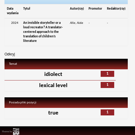
Data
Tytuł
Autor(rzy)
Promotor
Redaktor(rzy)
wydania
2024
An invisible storyteller or a
Alla, Aida
-
-
loud recreator? A translator-
centered approach to the
translation of children’s
literature
Odkryj
Temat
1
idiolect
1
lexical level
Posiada pliki pozycji
1
true
Theme by