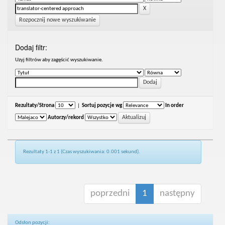
Rozpocznij nowe wyszukiwanie
Dodaj filtr:
Uzyj filtrów aby zagęścić wyszukiwanie.
Rezultaty/Strona
|
Sortuj pozycje wg
In order
Autorzy/rekord
Rezultaty 1-1 z 1 (Czas wyszukiwania: 0.001 sekund).
poprzedni
1
następny
Odsłon pozycji: