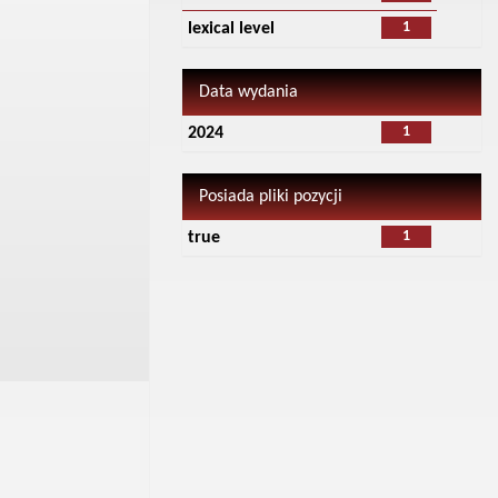
1
lexical level
Data wydania
1
2024
Posiada pliki pozycji
1
true