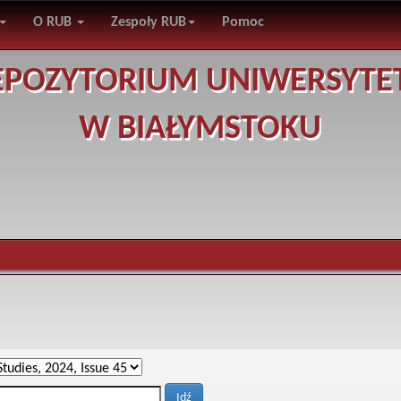
O RUB
Zespoły RUB
Pomoc
EPOZYTORIUM UNIWERSYTE
W BIAŁYMSTOKU