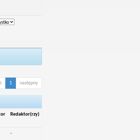
i
1
następny
tor
Redaktor(rzy)
-