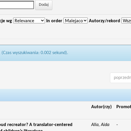
cje wg
In order
Autorzy/rekord
1 (Czas wyszukiwania: 0.002 sekund).
poprzedn
Autor(rzy)
Promo
 loud recreator? A translator-centered
Alla, Aida
-