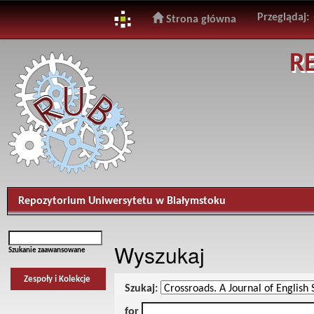
Przeglądaj:
Strona główna
Skip
R
navigation
Repozytorium Uniwersytetu w Białymstoku
Wyszukaj
Szukanie zaawansowane
Zespoły i Kolekcje
Szukaj:
for