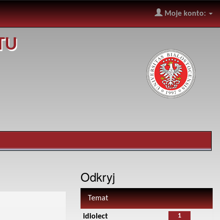
Moje konto:
TU
Odkryj
Temat
1
idiolect