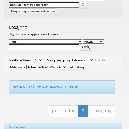
Rozpocznij nowe wyszukiwanie
Dodaj filtr:
Uzyj filtrów aby zagęścić wyszukiwanie.
Rezultaty/Strona
|
Sortuj pozycje wg
In order
Autorzy/rekord
Rezultaty 1-1 z 1 (Czas wyszukiwania: 0.001 sekund).
poprzedni
1
następny
Odsłon pozycji: