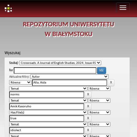
Skip
REPOZYTORIUM UNIWERSYTETU
navigation
W BIAŁYMSTOKU
Wyszukaj
Szukaj:
for
Aktualne filtry: