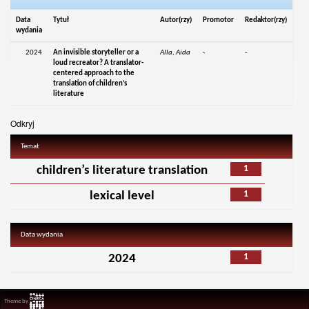
Data
Tytuł
Autor(rzy)
Promotor
Redaktor(rzy)
wydania
2024
An invisible storyteller or a
Alla, Aida
-
-
loud recreator? A translator-
centered approach to the
translation of children’s
literature
Odkryj
Temat
1
children’s literature translation
1
lexical level
Data wydania
1
2024
Theme by