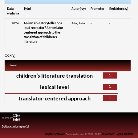
Data
Tytuł
Autor(rzy)
Promotor
Redaktor(rzy)
wydania
2024
An invisible storyteller or a
Alla, Aida
-
-
loud recreator? A translator-
centered approach to the
translation of children’s
literature
Odkryj
Temat
1
children’s literature translation
1
lexical level
1
translator-centered approach
Theme by
Deklaracja dostępności
DSpace Software
Prawa Autorskie © 2002-2017
Duraspace
-
Zgłoś problem