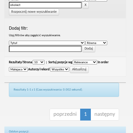
Rozpocznij nowe wyszukiwanie
Dodaj filtr:
Uzyj filtrów aby zagęścić wyszukiwanie.
Rezultaty/Strona
|
Sortuj pozycje wg
In order
Autorzy/rekord
Rezultaty 1-1 z 1 (Czas wyszukiwania: 0.002 sekund).
poprzedni
1
następny
Odsłon pozycji: