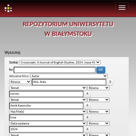
Skip
REPOZYTORIUM UNIWERSYTETU
navigation
W BIAŁYMSTOKU
Wyszukaj
Szukaj:
for
Aktualne filtry: