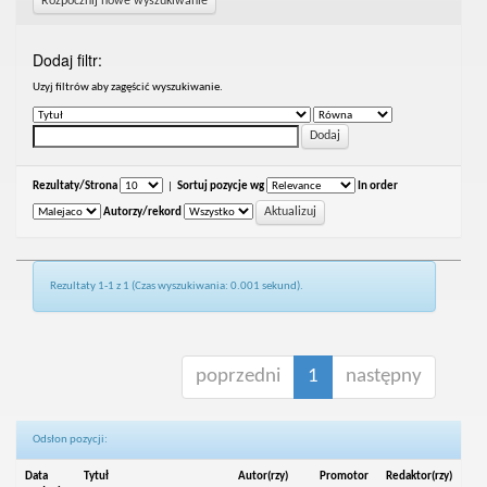
Rozpocznij nowe wyszukiwanie
Dodaj filtr:
Uzyj filtrów aby zagęścić wyszukiwanie.
Rezultaty/Strona
|
Sortuj pozycje wg
In order
Autorzy/rekord
Rezultaty 1-1 z 1 (Czas wyszukiwania: 0.001 sekund).
poprzedni
1
następny
Odsłon pozycji:
Data
Tytuł
Autor(rzy)
Promotor
Redaktor(rzy)