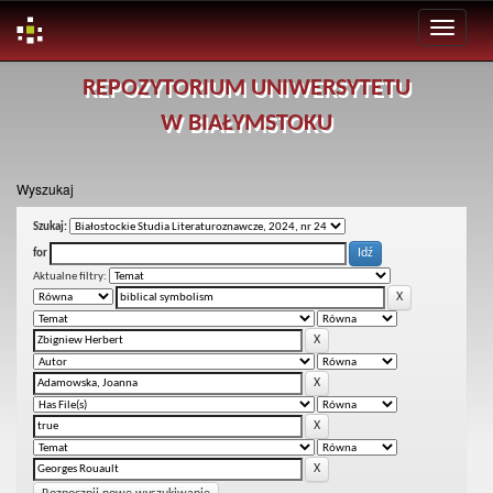
Skip
REPOZYTORIUM UNIWERSYTETU
navigation
W BIAŁYMSTOKU
Wyszukaj
Szukaj:
for
Aktualne filtry: