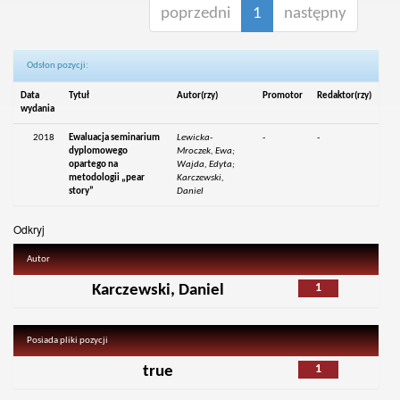
poprzedni
1
następny
Odsłon pozycji:
Data
Tytuł
Autor(rzy)
Promotor
Redaktor(rzy)
wydania
2018
Ewaluacja seminarium
Lewicka-
-
-
dyplomowego
Mroczek, Ewa;
opartego na
Wajda, Edyta;
metodologii „pear
Karczewski,
story”
Daniel
Odkryj
Autor
1
Karczewski, Daniel
Posiada pliki pozycji
1
true