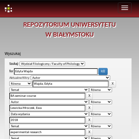
Skip
REPOZYTORIUM UNIWERSYTETU
navigation
W BIAŁYMSTOKU
Wyszukaj
Szukaj:
for
Aktualne filtry: