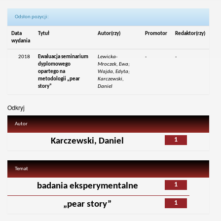
Odsłon pozycji:
Data
Tytuł
Autor(rzy)
Promotor
Redaktor(rzy)
wydania
2018
Ewaluacja seminarium
Lewicka-
-
-
dyplomowego
Mroczek, Ewa;
opartego na
Wajda, Edyta;
metodologii „pear
Karczewski,
story”
Daniel
Odkryj
Autor
1
Karczewski, Daniel
Temat
1
badania eksperymentalne
1
„pear story”