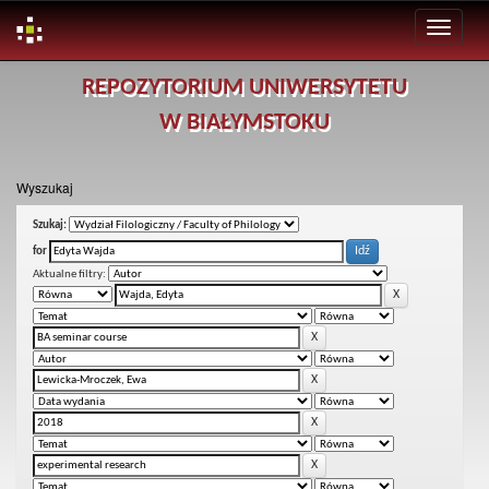
Skip
REPOZYTORIUM UNIWERSYTETU
navigation
W BIAŁYMSTOKU
Wyszukaj
Szukaj:
for
Aktualne filtry: