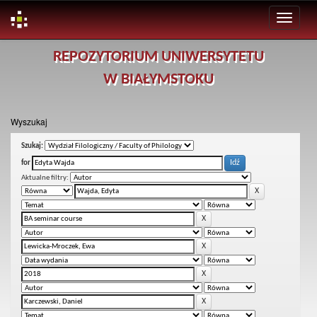
Skip
REPOZYTORIUM UNIWERSYTETU
navigation
W BIAŁYMSTOKU
Wyszukaj
Szukaj:
for
Aktualne filtry: