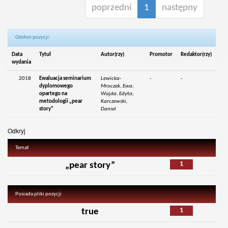
poprzedni
1
następny
Odsłon pozycji:
Data
Tytuł
Autor(rzy)
Promotor
Redaktor(rzy)
wydania
2018
Ewaluacja seminarium
Lewicka-
-
-
dyplomowego
Mroczek, Ewa;
opartego na
Wajda, Edyta;
metodologii „pear
Karczewski,
story”
Daniel
Odkryj
Temat
1
„pear story”
Posiada pliki pozycji
1
true