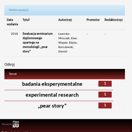
Odsłon pozycji:
Data
Tytuł
Autor(rzy)
Promotor
Redaktor(rzy)
wydania
2018
Ewaluacja seminarium
Lewicka-
-
-
dyplomowego
Mroczek, Ewa;
opartego na
Wajda, Edyta;
metodologii „pear
Karczewski,
story”
Daniel
Odkryj
Temat
1
badania eksperymentalne
1
experimental research
1
„pear story”
Theme by