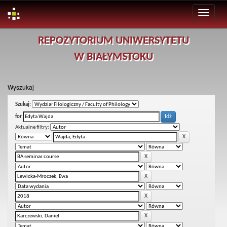
Skip
REPOZYTORIUM UNIWERSYTETU
navigation
W BIAŁYMSTOKU
Wyszukaj
Szukaj:
for
Aktualne filtry: