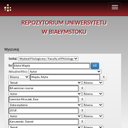
Skip
REPOZYTORIUM UNIWERSYTETU
navigation
W BIAŁYMSTOKU
Wyszukaj
Szukaj:
for
Aktualne filtry: