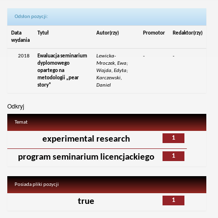
Odsłon pozycji:
Data
Tytuł
Autor(rzy)
Promotor
Redaktor(rzy)
wydania
2018
Ewaluacja seminarium
Lewicka-
-
-
dyplomowego
Mroczek, Ewa;
opartego na
Wajda, Edyta;
metodologii „pear
Karczewski,
story”
Daniel
Odkryj
Temat
1
experimental research
1
program seminarium licencjackiego
Posiada pliki pozycji
1
true