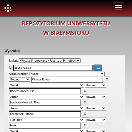
Skip
REPOZYTORIUM UNIWERSYTETU
navigation
W BIAŁYMSTOKU
Wyszukaj
Szukaj:
for
Aktualne filtry: