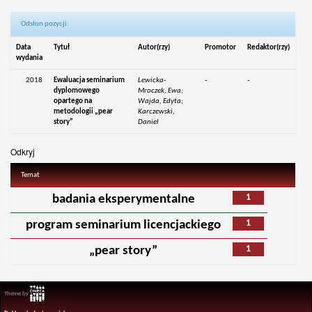
Odsłon pozycji:
Data
Tytuł
Autor(rzy)
Promotor
Redaktor(rzy)
wydania
2018
Ewaluacja seminarium
Lewicka-
-
-
dyplomowego
Mroczek, Ewa;
opartego na
Wajda, Edyta;
metodologii „pear
Karczewski,
story”
Daniel
Odkryj
Temat
1
badania eksperymentalne
1
program seminarium licencjackiego
1
„pear story”
Theme by