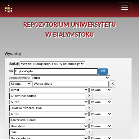
Skip
REPOZYTORIUM UNIWERSYTETU
navigation
W BIAŁYMSTOKU
Wyszukaj
Szukaj:
for
Aktualne filtry: