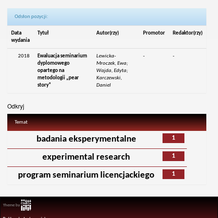
Odsłon pozycji:
Data
Tytuł
Autor(rzy)
Promotor
Redaktor(rzy)
wydania
2018
Ewaluacja seminarium
Lewicka-
-
-
dyplomowego
Mroczek, Ewa;
opartego na
Wajda, Edyta;
metodologii „pear
Karczewski,
story”
Daniel
Odkryj
Temat
1
badania eksperymentalne
1
experimental research
1
program seminarium licencjackiego
Theme by