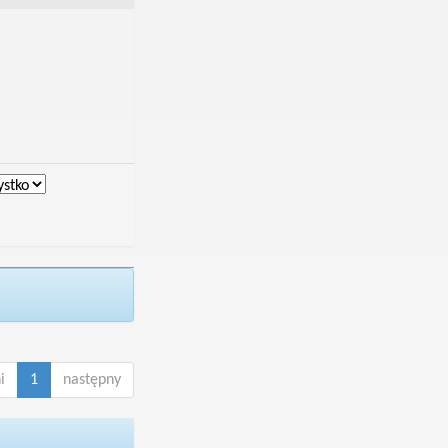
i
1
następny