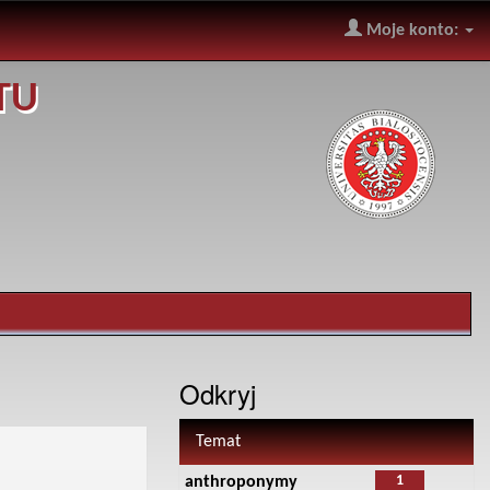
Moje konto:
TU
Odkryj
Temat
1
anthroponymy