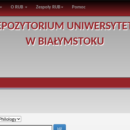
O RUB
Zespoły RUB
Pomoc
EPOZYTORIUM UNIWERSYTE
W BIAŁYMSTOKU