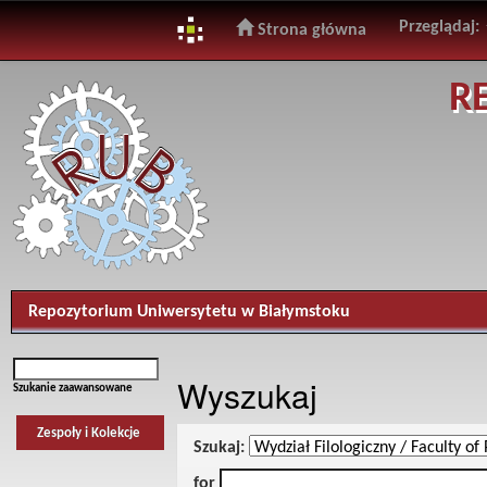
Przeglądaj:
Strona główna
Skip
R
navigation
Repozytorium Uniwersytetu w Białymstoku
Wyszukaj
Szukanie zaawansowane
Zespoły i Kolekcje
Szukaj:
for