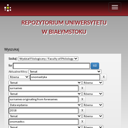
Skip
REPOZYTORIUM UNIWERSYTETU
navigation
W BIAŁYMSTOKU
Wyszukaj
Szukaj:
for
Aktualne filtry: