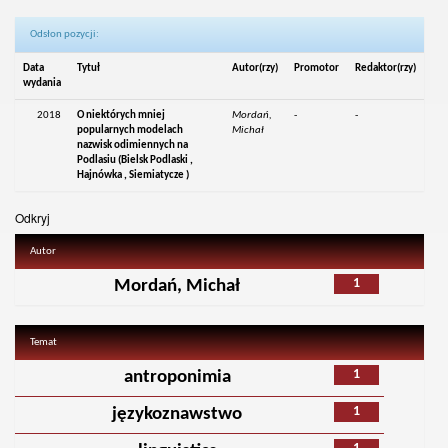
Odsłon pozycji:
Data
Tytuł
Autor(rzy)
Promotor
Redaktor(rzy)
wydania
2018
O niektórych mniej
Mordań,
-
-
popularnych modelach
Michał
nazwisk odimiennych na
Podlasiu (Bielsk Podlaski ,
Hajnówka , Siemiatycze )
Odkryj
Autor
1
Mordań, Michał
Temat
1
antroponimia
1
językoznawstwo