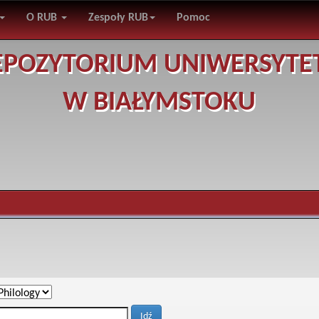
O RUB
Zespoły RUB
Pomoc
EPOZYTORIUM UNIWERSYTE
W BIAŁYMSTOKU