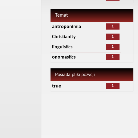
Temat
1
antroponimia
1
Christianity
1
linguistics
1
onomastics
Posiada pliki pozycji
1
true