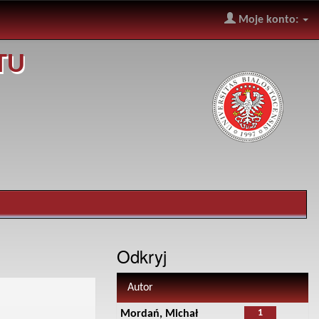
Moje konto:
TU
Odkryj
Autor
1
Mordań, Michał