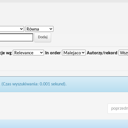
cje wg
In order
Autorzy/rekord
1 (Czas wyszukiwania: 0.001 sekund).
poprzedn