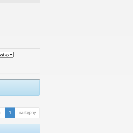
i
1
następny