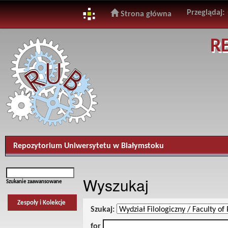
Przeglądaj:
Strona główna
Skip
R
navigation
Repozytorium Uniwersytetu w Białymstoku
Wyszukaj
Szukanie zaawansowane
Zespoły i Kolekcje
Szukaj:
for