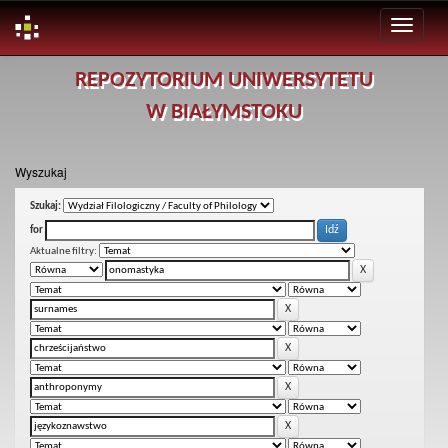
Skip
REPOZYTORIUM UNIWERSYTETU
navigation
W BIAŁYMSTOKU
Wyszukaj
Szukaj:
for
Aktualne filtry: