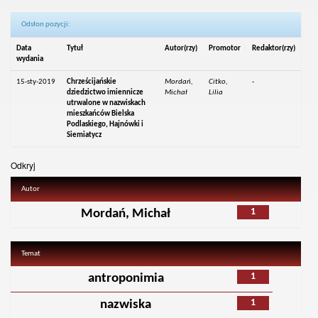
Odsłon pozycji:
Data
Tytuł
Autor(rzy)
Promotor
Redaktor(rzy)
wydania
15-sty-2019
Chrześcijańskie
Mordań,
Citko,
-
dziedzictwo imiennicze
Michał
Lilia
utrwalone w nazwiskach
mieszkańców Bielska
Podlaskiego, Hajnówki i
Siemiatycz
Odkryj
Autor
1
Mordań, Michał
Temat
1
antroponimia
1
nazwiska