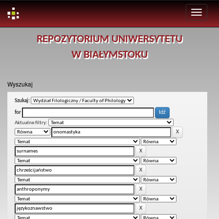
Skip
REPOZYTORIUM UNIWERSYTETU
navigation
W BIAŁYMSTOKU
Wyszukaj
Szukaj:
for
Aktualne filtry: