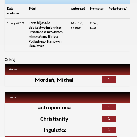
Data
Tytuł
Autor(rzy)
Promotor
Redaktor(rzy)
wydania
15-sty-2019
Chrześcijańskie
Mordań,
Citko,
-
dziedzictwo imiennicze
Michał
Lilia
utrwalone w nazwiskach
mieszkańców Bielska
Podlaskiego, Hajnówki i
Siemiatycz
Odkryj
Autor
1
Mordań, Michał
Temat
1
antroponimia
1
Christianity
1
linguistics