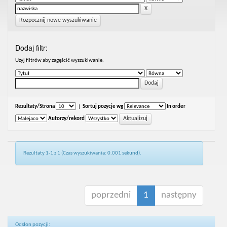
Rozpocznij nowe wyszukiwanie
Dodaj filtr:
Uzyj filtrów aby zagęścić wyszukiwanie.
Rezultaty/Strona
|
Sortuj pozycje wg
In order
Autorzy/rekord
Rezultaty 1-1 z 1 (Czas wyszukiwania: 0.001 sekund).
poprzedni
1
następny
Odsłon pozycji: