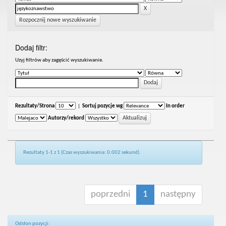
Rozpocznij nowe wyszukiwanie
Dodaj filtr:
Uzyj filtrów aby zagęścić wyszukiwanie.
Rezultaty/Strona
|
Sortuj pozycje wg
In order
Autorzy/rekord
Rezultaty 1-1 z 1 (Czas wyszukiwania: 0.002 sekund).
poprzedni
1
następny
Odsłon pozycji: