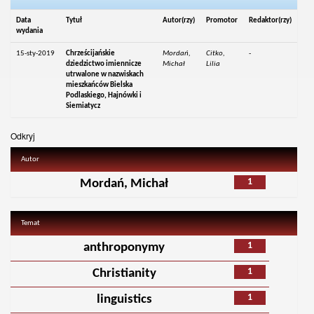
Data
Tytuł
Autor(rzy)
Promotor
Redaktor(rzy)
wydania
15-sty-2019
Chrześcijańskie
Mordań,
Citko,
-
dziedzictwo imiennicze
Michał
Lilia
utrwalone w nazwiskach
mieszkańców Bielska
Podlaskiego, Hajnówki i
Siemiatycz
Odkryj
Autor
1
Mordań, Michał
Temat
1
anthroponymy
1
Christianity
1
linguistics