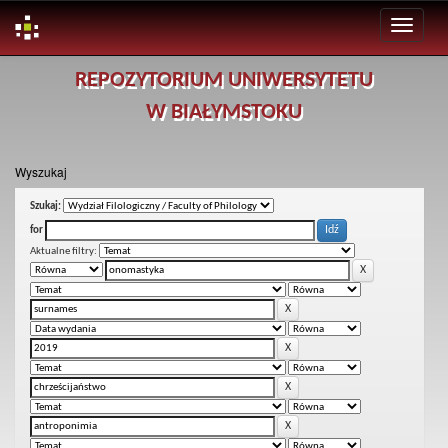
Skip
REPOZYTORIUM UNIWERSYTETU
navigation
W BIAŁYMSTOKU
Wyszukaj
Szukaj:
for
Aktualne filtry: