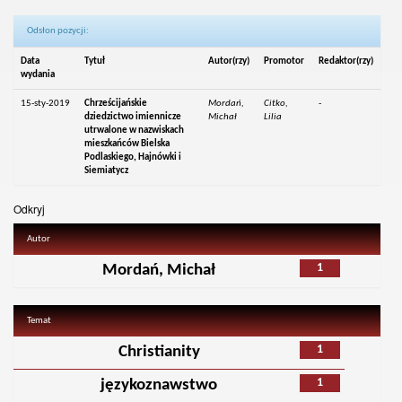
Odsłon pozycji:
Data
Tytuł
Autor(rzy)
Promotor
Redaktor(rzy)
wydania
15-sty-2019
Chrześcijańskie
Mordań,
Citko,
-
dziedzictwo imiennicze
Michał
Lilia
utrwalone w nazwiskach
mieszkańców Bielska
Podlaskiego, Hajnówki i
Siemiatycz
Odkryj
Autor
1
Mordań, Michał
Temat
1
Christianity
1
językoznawstwo