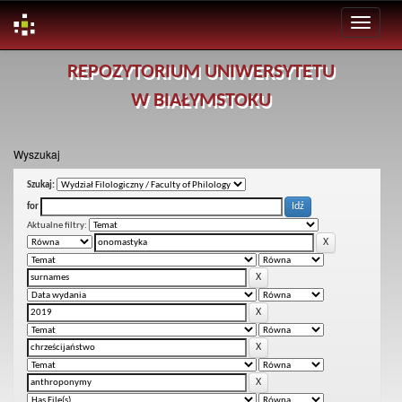
Skip
REPOZYTORIUM UNIWERSYTETU
navigation
W BIAŁYMSTOKU
Wyszukaj
Szukaj:
for
Aktualne filtry: