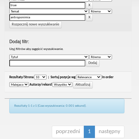
Rozpocznij nowe wyszukiwanie
Dodaj filtr:
Uzyj filtrów aby zagęścić wyszukiwanie.
Rezultaty/Strona
|
Sortuj pozycje wg
In order
Autorzy/rekord
Rezultaty 1-1 z 1 (Czas wyszukiwania: 0.001 sekund).
poprzedni
1
następny