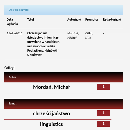
Odsłon pozycji:
Data
Tytuł
Autor(rzy)
Promotor
Redaktor(rzy)
wydania
15-sty-2019
Chrześcijańskie
Mordań,
Citko,
-
dziedzictwo imiennicze
Michał
Lilia
utrwalone w nazwiskach
mieszkańców Bielska
Podlaskiego, Hajnówki i
Siemiatycz
Odkryj
Autor
1
Mordań, Michał
Temat
1
chrześcijaństwo
1
linguistics