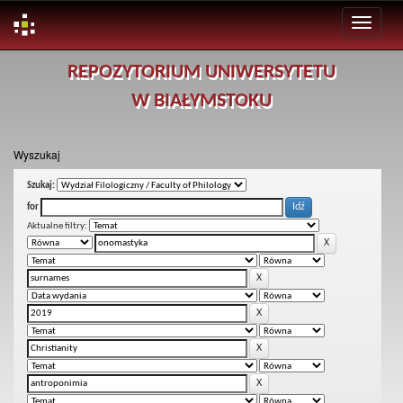
Skip
REPOZYTORIUM UNIWERSYTETU
navigation
W BIAŁYMSTOKU
Wyszukaj
Szukaj:
for
Aktualne filtry: