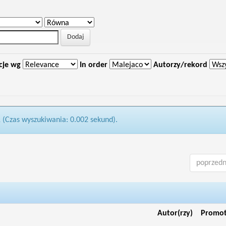
cje wg
In order
Autorzy/rekord
1 (Czas wyszukiwania: 0.002 sekund).
poprzedn
Autor(rzy)
Promo