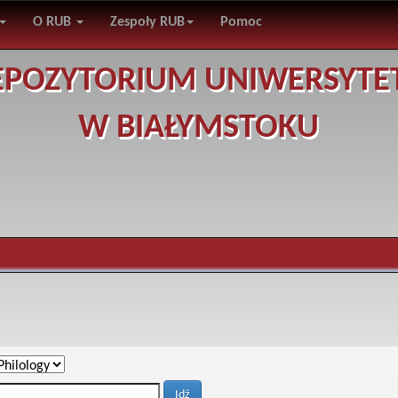
O RUB
Zespoły RUB
Pomoc
EPOZYTORIUM UNIWERSYTE
W BIAŁYMSTOKU