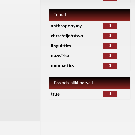
Temat
1
anthroponymy
1
chrześcijaństwo
1
linguistics
1
nazwiska
1
onomastics
Posiada pliki pozycji
1
true