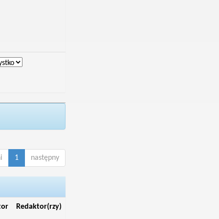
i
1
następny
tor
Redaktor(rzy)