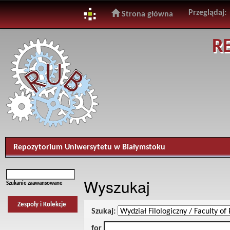
Przeglądaj:
Strona główna
Skip
R
navigation
Repozytorium Uniwersytetu w Białymstoku
Wyszukaj
Szukanie zaawansowane
Zespoły i Kolekcje
Szukaj:
for