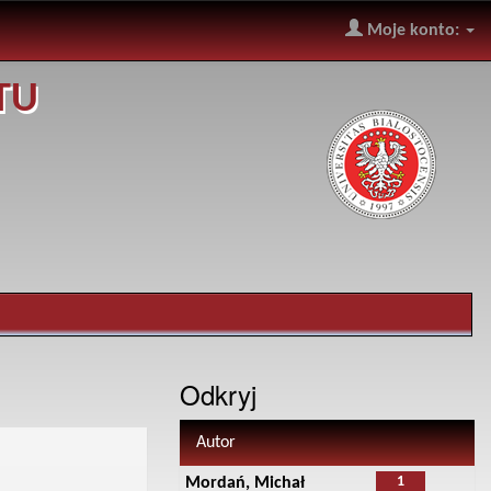
Moje konto:
TU
Odkryj
Autor
1
Mordań, Michał