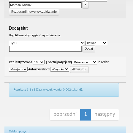
Rozpocznij nowe wyszukiwanie
Dodaj filtr:
Uzyj filtrów aby zagęścić wyszukiwanie.
Rezultaty/Strona
|
Sortuj pozycje wg
In order
Autorzy/rekord
Rezultaty 1-1 z 1 (Czas wyszukiwania: 0.002 sekund).
poprzedni
1
następny
Odsłon pozycji: