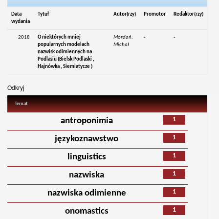
Data
Tytuł
Autor(rzy)
Promotor
Redaktor(rzy)
wydania
2018
O niektórych mniej
Mordań,
-
-
popularnych modelach
Michał
nazwisk odimiennych na
Podlasiu (Bielsk Podlaski ,
Hajnówka , Siemiatycze )
Odkryj
Temat
1
antroponimia
1
językoznawstwo
1
linguistics
1
nazwiska
1
nazwiska odimienne
1
onomastics