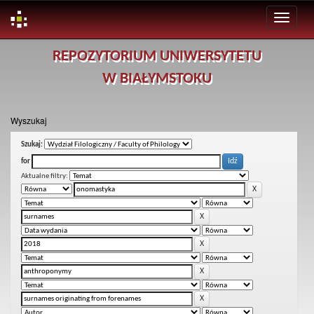
Skip
REPOZYTORIUM UNIWERSYTETU
navigation
W BIAŁYMSTOKU
Wyszukaj
Szukaj:
for
Aktualne filtry: