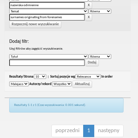
Rozpocznij nowe wyszukiwanie
Dodaj filtr:
Uzyj filtrów aby zagęścić wyszukiwanie.
Rezultaty/Strona
|
Sortuj pozycje wg
In order
Autorzy/rekord
Rezultaty 1-1 z 1 (Czas wyszukiwania: 0.001 sekund).
poprzedni
1
następny