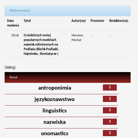
Odsłon pozycji:
Data
Tytuł
Autor(rzy)
Promotor
Redaktor(rzy)
wydania
2018
O niektórych mniej
Mordań,
-
-
popularnych modelach
Michał
nazwisk odimiennych na
Podlasiu (Bielsk Podlaski ,
Hajnówka , Siemiatycze )
Odkryj
Temat
1
antroponimia
1
językoznawstwo
1
linguistics
1
nazwiska
1
onomastics