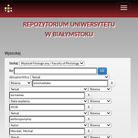
Skip
REPOZYTORIUM UNIWERSYTETU
navigation
W BIAŁYMSTOKU
Wyszukaj
Szukaj:
for
Aktualne filtry: