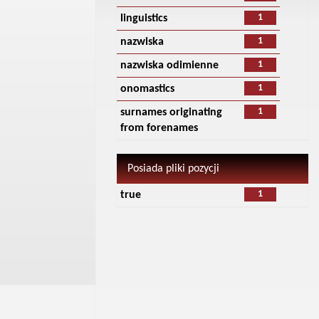
1
linguistics
1
nazwiska
1
nazwiska odimienne
1
onomastics
1
surnames originating
from forenames
Posiada pliki pozycji
1
true