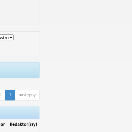
i
1
następny
tor
Redaktor(rzy)