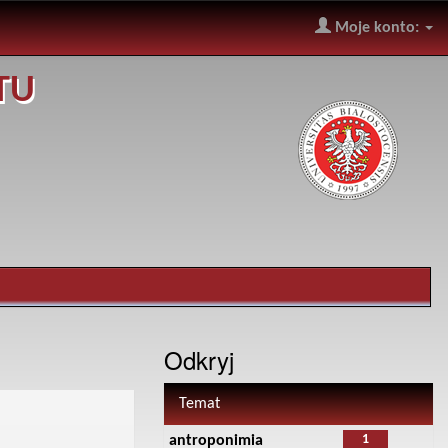
Moje konto:
TU
Odkryj
Temat
1
antroponimia