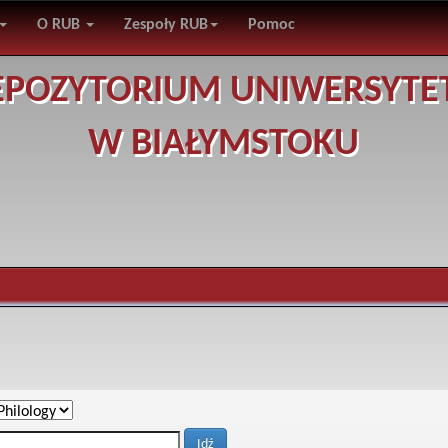
O RUB
Zespoły RUB
Pomoc
EPOZYTORIUM UNIWERSYTE
W BIAŁYMSTOKU