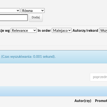
cje wg
In order
Autorzy/rekord
1 (Czas wyszukiwania: 0.001 sekund).
poprzedn
Autor(rzy)
Promo