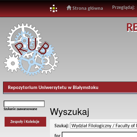
Przeglądaj:
Strona główna
Skip
R
navigation
Repozytorium Uniwersytetu w Białymstoku
Wyszukaj
Szukanie zaawansowane
Zespoły i Kolekcje
Szukaj:
for