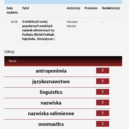
Data
Tytuł
Autor(rzy)
Promotor
Redaktor(rzy)
wydania
2018
O niektórych mniej
Mordań,
-
-
popularnych modelach
Michał
nazwisk odimiennych na
Podlasiu (Bielsk Podlaski ,
Hajnówka , Siemiatycze )
Odkryj
Temat
1
antroponimia
1
językoznawstwo
1
linguistics
1
nazwiska
1
nazwiska odimienne
1
onomastics