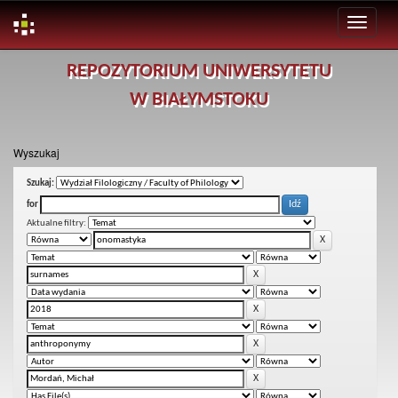
Skip
REPOZYTORIUM UNIWERSYTETU
navigation
W BIAŁYMSTOKU
Wyszukaj
Szukaj:
for
Aktualne filtry: