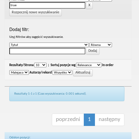
Rozpocznij nowe wyszukiwanie
Dodaj filtr:
Uzyj filtrów aby zagęścić wyszukiwanie.
Rezultaty/Strona
|
Sortuj pozycje wg
In order
Autorzy/rekord
Rezultaty 1-1 z 1 (Czas wyszukiwania: 0.001 sekund).
poprzedni
1
następny
Odsłon pozycji: