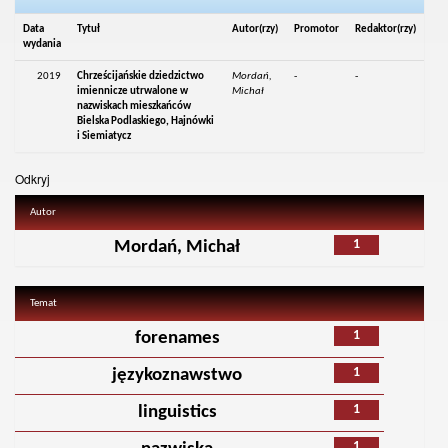
Data
Tytuł
Autor(rzy)
Promotor
Redaktor(rzy)
wydania
2019
Chrześcijańskie dziedzictwo
Mordań,
-
-
imiennicze utrwalone w
Michał
nazwiskach mieszkańców
Bielska Podlaskiego, Hajnówki
i Siemiatycz
Odkryj
Autor
1
Mordań, Michał
Temat
1
forenames
1
językoznawstwo
1
linguistics
1