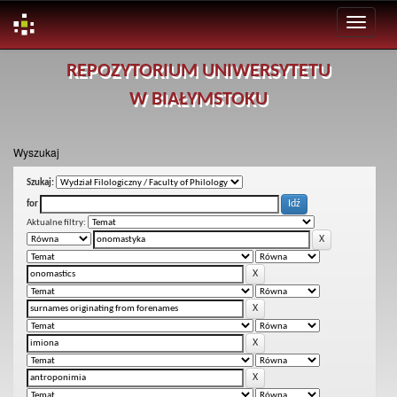
Skip
REPOZYTORIUM UNIWERSYTETU
navigation
W BIAŁYMSTOKU
Wyszukaj
Szukaj:
for
Aktualne filtry: