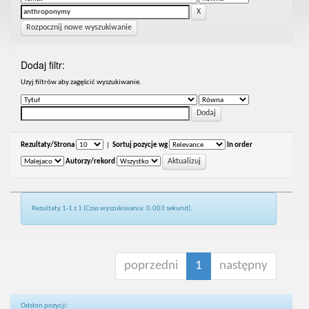
Rozpocznij nowe wyszukiwanie
Dodaj filtr:
Uzyj filtrów aby zagęścić wyszukiwanie.
Rezultaty/Strona
|
Sortuj pozycje wg
In order
Autorzy/rekord
Rezultaty 1-1 z 1 (Czas wyszukiwania: 0.003 sekund).
poprzedni
1
następny
Odsłon pozycji: