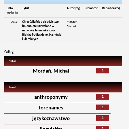
Data
Tytuł
Autor(rzy)
Promotor
Redaktor(rzy)
wydania
2019
Chrześcijańskie dziedzictwo
Mordań,
-
-
imiennicze utrwalone w
Michał
nazwiskach mieszkańców
Bielska Podlaskiego, Hajnówki
i Siemiatycz
Odkryj
Autor
1
Mordań, Michał
Temat
1
anthroponymy
1
forenames
1
językoznawstwo
1