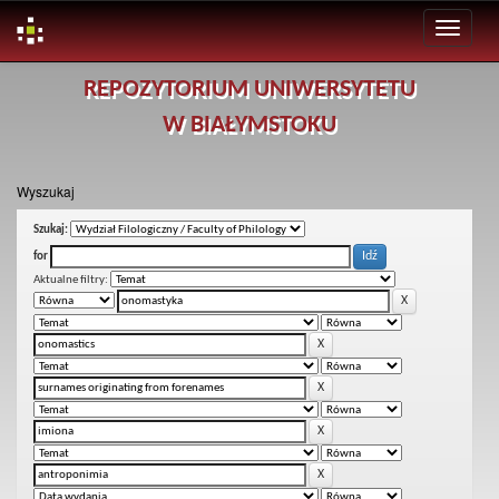
Skip
REPOZYTORIUM UNIWERSYTETU
navigation
W BIAŁYMSTOKU
Wyszukaj
Szukaj:
for
Aktualne filtry: