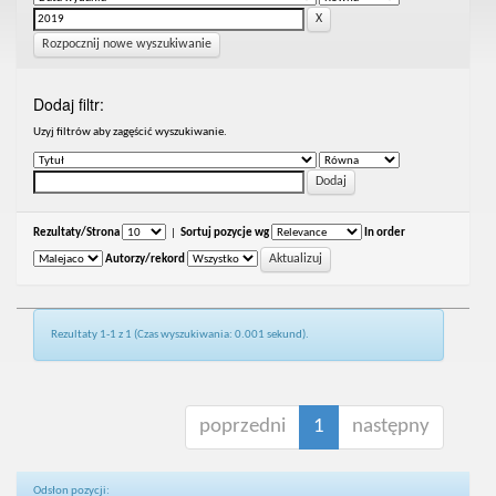
Rozpocznij nowe wyszukiwanie
Dodaj filtr:
Uzyj filtrów aby zagęścić wyszukiwanie.
Rezultaty/Strona
|
Sortuj pozycje wg
In order
Autorzy/rekord
Rezultaty 1-1 z 1 (Czas wyszukiwania: 0.001 sekund).
poprzedni
1
następny
Odsłon pozycji: