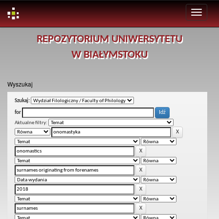
Skip
REPOZYTORIUM UNIWERSYTETU
navigation
W BIAŁYMSTOKU
Wyszukaj
Szukaj:
for
Aktualne filtry: