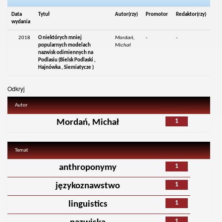
Data
Tytuł
Autor(rzy)
Promotor
Redaktor(rzy)
wydania
2018
O niektórych mniej
Mordań,
-
-
popularnych modelach
Michał
nazwisk odimiennych na
Podlasiu (Bielsk Podlaski ,
Hajnówka , Siemiatycze )
Odkryj
Autor
1
Mordań, Michał
Temat
1
anthroponymy
1
językoznawstwo
1
linguistics
1