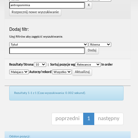
Rozpocznij nowe wyszukiwanie
Dodaj filtr:
Uzyj filtrów aby zagęścić wyszukiwanie.
Rezultaty/Strona
|
Sortuj pozycje wg
In order
Autorzy/rekord
Rezultaty 1-1 z 1 (Czas wyszukiwania: 0.002 sekund).
poprzedni
1
następny
Odsłon pozycji: