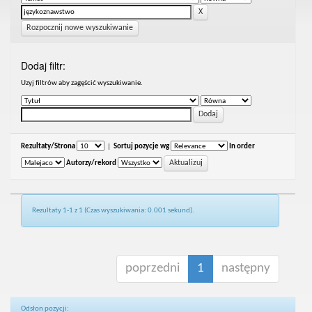
Rozpocznij nowe wyszukiwanie
Dodaj filtr:
Uzyj filtrów aby zagęścić wyszukiwanie.
Rezultaty/Strona
|
Sortuj pozycje wg
In order
Autorzy/rekord
Rezultaty 1-1 z 1 (Czas wyszukiwania: 0.001 sekund).
poprzedni
1
następny
Odsłon pozycji: