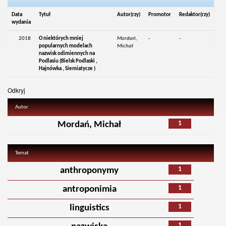
Data
Tytuł
Autor(rzy)
Promotor
Redaktor(rzy)
wydania
2018
O niektórych mniej
Mordań,
-
-
popularnych modelach
Michał
nazwisk odimiennych na
Podlasiu (Bielsk Podlaski ,
Hajnówka , Siemiatycze )
Odkryj
Autor
1
Mordań, Michał
Temat
1
anthroponymy
1
antroponimia
1
linguistics
1