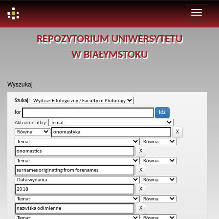
Skip
REPOZYTORIUM UNIWERSYTETU
navigation
W BIAŁYMSTOKU
Wyszukaj
Szukaj:
for
Aktualne filtry: