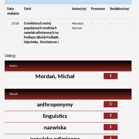
Data
Tytuł
Autor(rzy)
Promotor
Redaktor(rzy)
wydania
2018
O niektórych mniej
Mordań,
-
-
popularnych modelach
Michał
nazwisk odimiennych na
Podlasiu (Bielsk Podlaski ,
Hajnówka , Siemiatycze )
Odkryj
Autor
1
Mordań, Michał
Temat
1
anthroponymy
1
linguistics
1
nazwiska
1