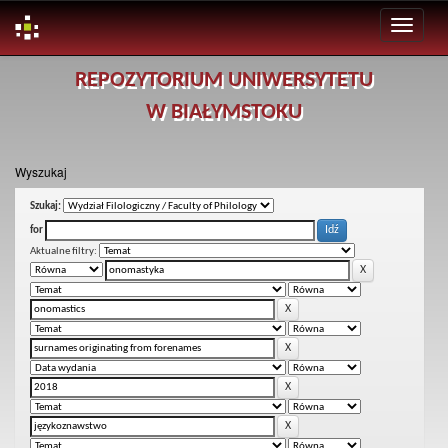
Skip
REPOZYTORIUM UNIWERSYTETU
navigation
W BIAŁYMSTOKU
Wyszukaj
Szukaj:
for
Aktualne filtry: