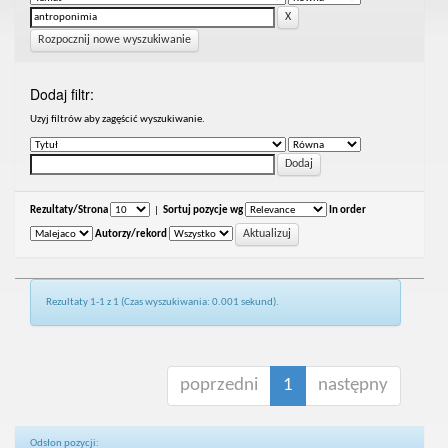
Rozpocznij nowe wyszukiwanie
Dodaj filtr:
Uzyj filtrów aby zagęścić wyszukiwanie.
Rezultaty/Strona
|
Sortuj pozycje wg
In order
Autorzy/rekord
Rezultaty 1-1 z 1 (Czas wyszukiwania: 0.001 sekund).
poprzedni
1
następny
Odsłon pozycji: