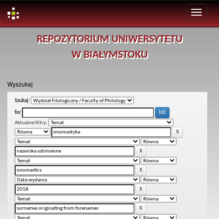
Skip
REPOZYTORIUM UNIWERSYTETU
navigation
W BIAŁYMSTOKU
Wyszukaj
Szukaj:
for
Aktualne filtry: