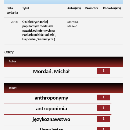
Data
Tytuł
Autor(rzy)
Promotor
Redaktor(rzy)
wydania
2018
O niektórych mniej
Mordań,
-
-
popularnych modelach
Michał
nazwisk odimiennych na
Podlasiu (Bielsk Podlaski ,
Hajnówka , Siemiatycze )
Odkryj
Autor
1
Mordań, Michał
Temat
1
anthroponymy
1
antroponimia
1
językoznawstwo
1