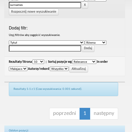
Rozpocznij nowe wyszukiwanie
Dodaj filtr:
Uzyj filtrów aby zagęścić wyszukiwanie.
Rezultaty/Strona
|
Sortuj pozycje wg
In order
Autorzy/rekord
Rezultaty 1-1 z 1 (Czas wyszukiwania: 0.001 sekund).
poprzedni
1
następny
Odsłon pozycji: