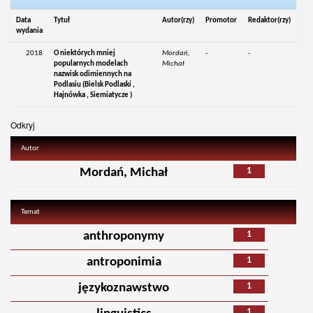
Data
Tytuł
Autor(rzy)
Promotor
Redaktor(rzy)
wydania
2018
O niektórych mniej
Mordań,
-
-
popularnych modelach
Michał
nazwisk odimiennych na
Podlasiu (Bielsk Podlaski ,
Hajnówka , Siemiatycze )
Odkryj
Autor
1
Mordań, Michał
Temat
1
anthroponymy
1
antroponimia
1
językoznawstwo
1