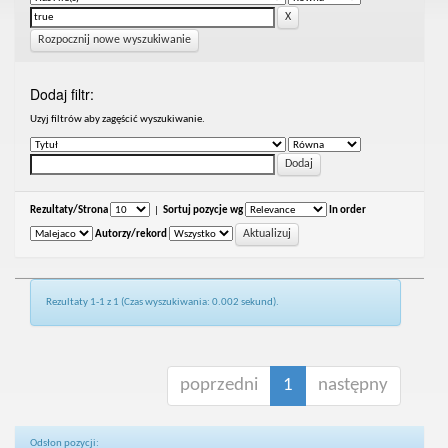
Rozpocznij nowe wyszukiwanie
Dodaj filtr:
Uzyj filtrów aby zagęścić wyszukiwanie.
Rezultaty/Strona
|
Sortuj pozycje wg
In order
Autorzy/rekord
Rezultaty 1-1 z 1 (Czas wyszukiwania: 0.002 sekund).
poprzedni
1
następny
Odsłon pozycji: