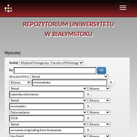
Skip
REPOZYTORIUM UNIWERSYTETU
navigation
W BIAŁYMSTOKU
Wyszukaj
Szukaj:
for
Aktualne filtry: