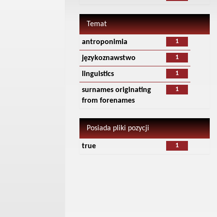
Temat
1
antroponimia
1
językoznawstwo
1
linguistics
1
surnames originating
from forenames
Posiada pliki pozycji
1
true