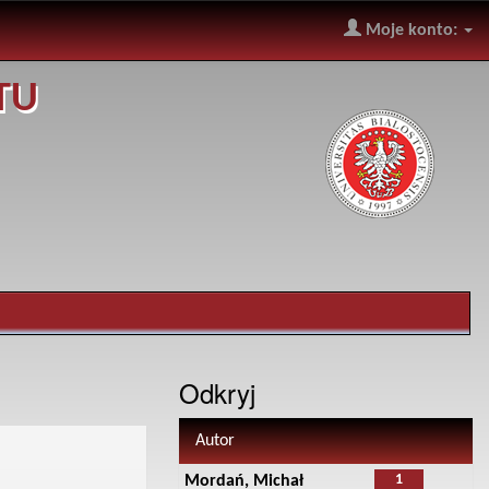
Moje konto:
TU
Odkryj
Autor
1
Mordań, Michał