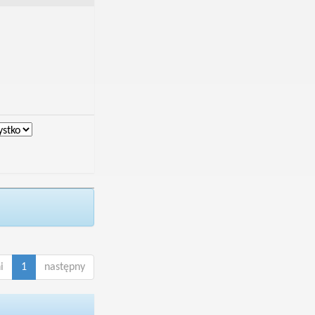
i
1
następny