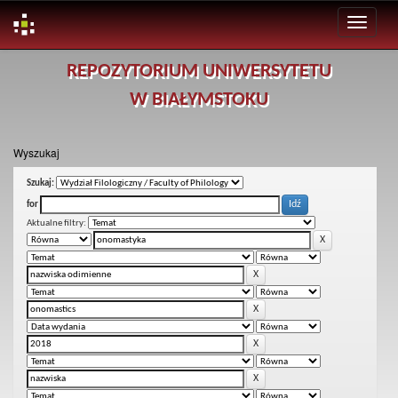
Skip
REPOZYTORIUM UNIWERSYTETU
navigation
W BIAŁYMSTOKU
Wyszukaj
Szukaj:
for
Aktualne filtry: