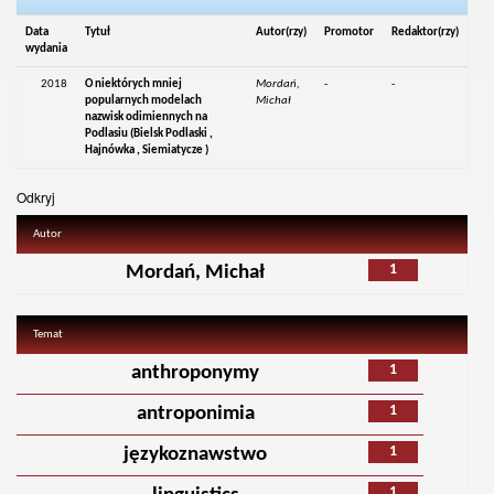
Data
Tytuł
Autor(rzy)
Promotor
Redaktor(rzy)
wydania
2018
O niektórych mniej
Mordań,
-
-
popularnych modelach
Michał
nazwisk odimiennych na
Podlasiu (Bielsk Podlaski ,
Hajnówka , Siemiatycze )
Odkryj
Autor
1
Mordań, Michał
Temat
1
anthroponymy
1
antroponimia
1
językoznawstwo
1