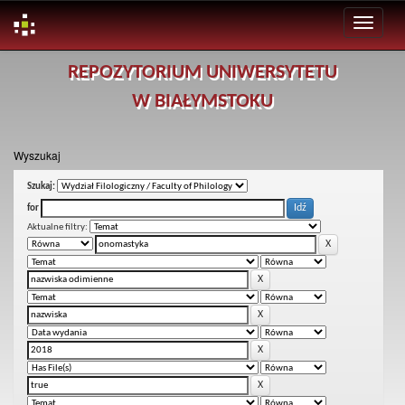
Skip
REPOZYTORIUM UNIWERSYTETU
navigation
W BIAŁYMSTOKU
Wyszukaj
Szukaj:
for
Aktualne filtry: