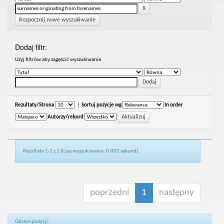
Rozpocznij nowe wyszukiwanie
Dodaj filtr:
Uzyj filtrów aby zagęścić wyszukiwanie.
Rezultaty/Strona
|
Sortuj pozycje wg
In order
Autorzy/rekord
Rezultaty 1-1 z 1 (Czas wyszukiwania: 0.002 sekund).
poprzedni
1
następny
Odsłon pozycji: