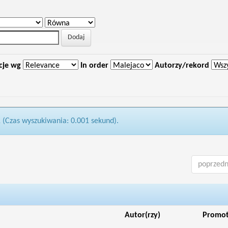
cje wg
In order
Autorzy/rekord
1 (Czas wyszukiwania: 0.001 sekund).
poprzedn
Autor(rzy)
Promo