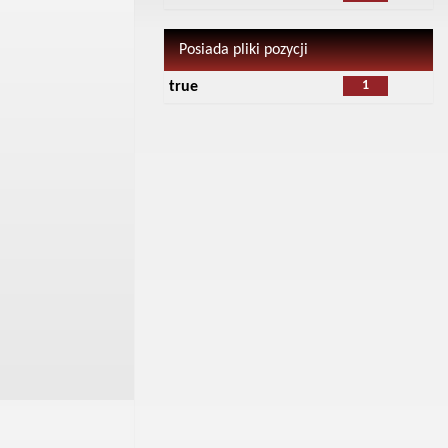
Posiada pliki pozycji
1
true