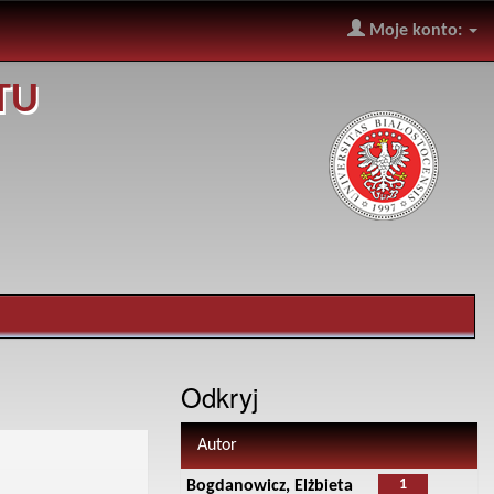
Moje konto:
TU
Odkryj
Autor
1
Bogdanowicz, Elżbieta