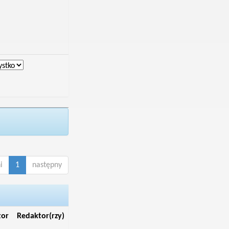
i
1
następny
tor
Redaktor(rzy)