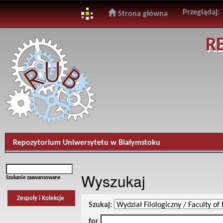
Przeglądaj:
Strona główna
Skip
R
navigation
Repozytorium Uniwersytetu w Białymstoku
Wyszukaj
Szukanie zaawansowane
Zespoły i Kolekcje
Szukaj:
for