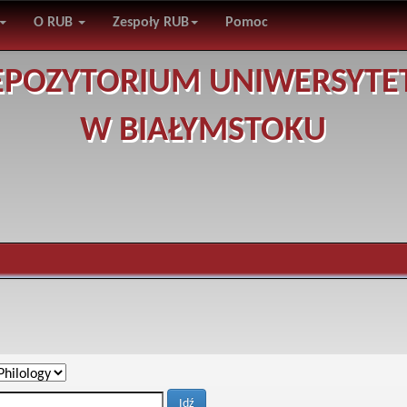
O RUB
Zespoły RUB
Pomoc
EPOZYTORIUM UNIWERSYTE
W BIAŁYMSTOKU