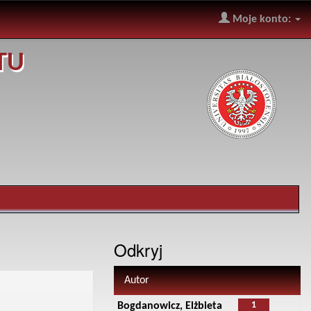
Moje konto:
TU
Odkryj
Autor
1
Bogdanowicz, Elżbieta