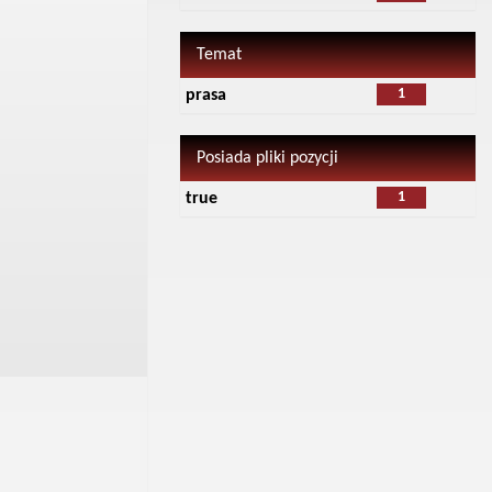
Temat
1
prasa
Posiada pliki pozycji
1
true