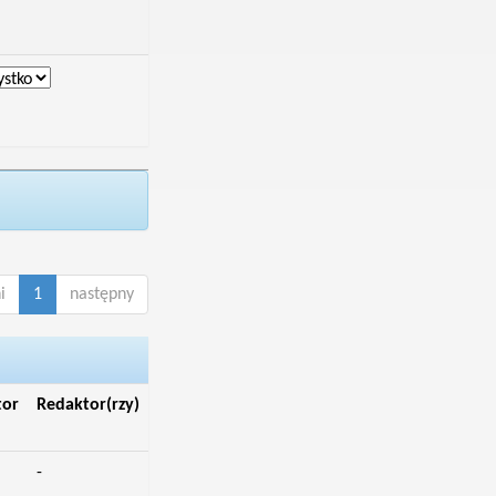
i
1
następny
tor
Redaktor(rzy)
-