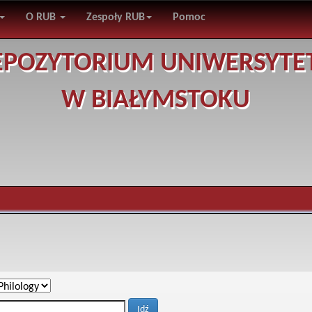
O RUB
Zespoły RUB
Pomoc
EPOZYTORIUM UNIWERSYTE
W BIAŁYMSTOKU