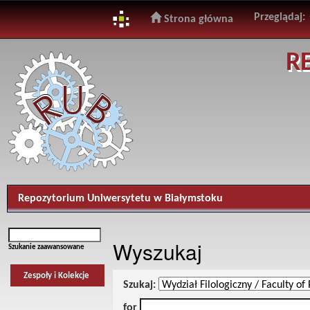
Przeglądaj:
Strona główna
Skip
R
navigation
Repozytorium Uniwersytetu w Białymstoku
Wyszukaj
Szukanie zaawansowane
Zespoły i Kolekcje
Szukaj:
for