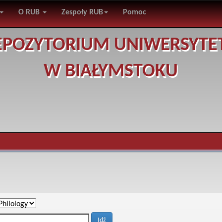
O RUB
Zespoły RUB
Pomoc
EPOZYTORIUM UNIWERSYTE
W BIAŁYMSTOKU