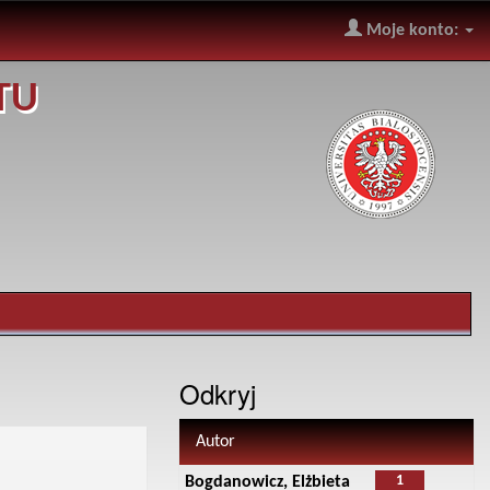
Moje konto:
TU
Odkryj
Autor
1
Bogdanowicz, Elżbieta