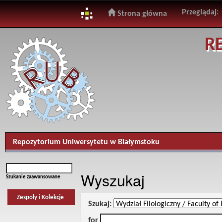
Przeglądaj:
Strona główna
Skip
R
navigation
Repozytorium Uniwersytetu w Białymstoku
Wyszukaj
Szukanie zaawansowane
Zespoły i Kolekcje
Szukaj:
for