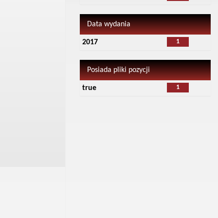
Data wydania
1
2017
Posiada pliki pozycji
1
true