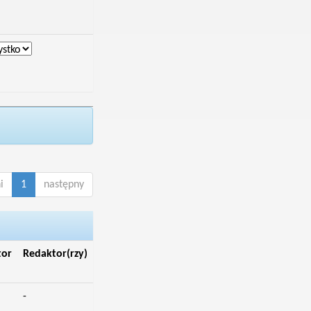
i
1
następny
tor
Redaktor(rzy)
-