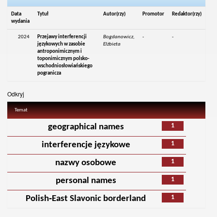
Data
Tytuł
Autor(rzy)
Promotor
Redaktor(rzy)
wydania
2024
Przejawy interferencji
Bogdanowicz,
-
-
językowych w zasobie
Elżbieta
antroponimicznym i
toponimicznym polsko-
wschodniosłowiańskiego
pogranicza
Odkryj
Temat
1
geographical names
1
interferencje językowe
1
nazwy osobowe
1
personal names
1
Polish‑East Slavonic borderland