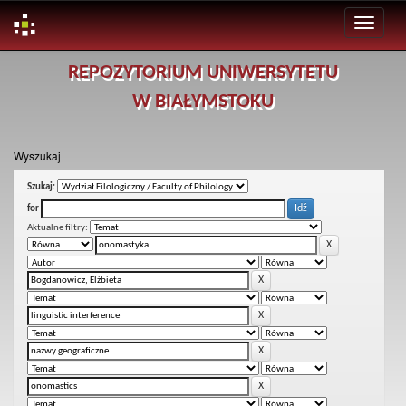
Skip
REPOZYTORIUM UNIWERSYTETU
navigation
W BIAŁYMSTOKU
Wyszukaj
Szukaj:
for
Aktualne filtry: