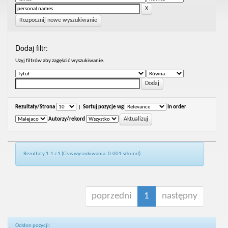
Rozpocznij nowe wyszukiwanie
Dodaj filtr:
Uzyj filtrów aby zagęścić wyszukiwanie.
Rezultaty/Strona
|
Sortuj pozycje wg
In order
Autorzy/rekord
Rezultaty 1-1 z 1 (Czas wyszukiwania: 0.001 sekund).
poprzedni
1
następny
Odsłon pozycji: