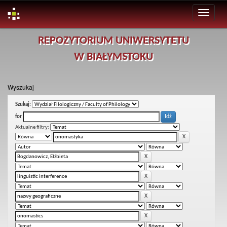
Skip
REPOZYTORIUM UNIWERSYTETU
navigation
W BIAŁYMSTOKU
Wyszukaj
Szukaj:
for
Aktualne filtry: