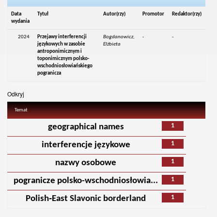
Data
Tytuł
Autor(rzy)
Promotor
Redaktor(rzy)
wydania
2024
Przejawy interferencji
Bogdanowicz,
-
-
językowych w zasobie
Elżbieta
antroponimicznym i
toponimicznym polsko-
wschodniosłowiańskiego
pogranicza
Odkryj
Temat
1
geographical names
1
interferencje językowe
1
nazwy osobowe
1
pogranicze polsko-wschodniosłowia...
1
Polish‑East Slavonic borderland