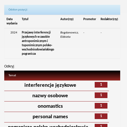
Odsłon pozycji:
Data
Tytuł
Autor(rzy)
Promotor
Redaktor(rzy)
wydania
2024
Przejawy interferencji
Bogdanowicz,
-
-
językowych w zasobie
Elżbieta
antroponimicznym i
toponimicznym polsko-
wschodniosłowiańskiego
pogranicza
Odkryj
Temat
1
interferencje językowe
1
nazwy osobowe
1
onomastics
1
personal names
1