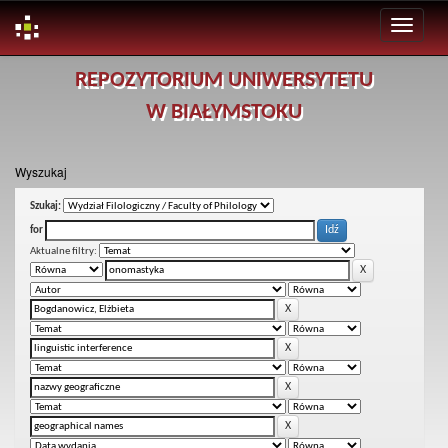
Skip
REPOZYTORIUM UNIWERSYTETU
navigation
W BIAŁYMSTOKU
Wyszukaj
Szukaj:
for
Aktualne filtry: