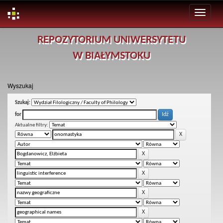
Skip
REPOZYTORIUM UNIWERSYTETU
navigation
W BIAŁYMSTOKU
Wyszukaj
Szukaj:
for
Aktualne filtry: