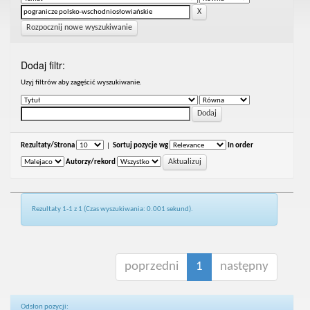
Rozpocznij nowe wyszukiwanie
Dodaj filtr:
Uzyj filtrów aby zagęścić wyszukiwanie.
Rezultaty/Strona
|
Sortuj pozycje wg
In order
Autorzy/rekord
Rezultaty 1-1 z 1 (Czas wyszukiwania: 0.001 sekund).
poprzedni
1
następny
Odsłon pozycji: