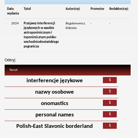
Data
Tytuł
Autor(rzy)
Promotor
Redaktor(rzy)
wydania
2024
Przejawy interferencji
Bogdanowicz,
-
-
językowych w zasobie
Elżbieta
antroponimicznym i
toponimicznym polsko-
wschodniosłowiańskiego
pogranicza
Odkryj
Temat
1
interferencje językowe
1
nazwy osobowe
1
onomastics
1
personal names
1
Polish‑East Slavonic borderland