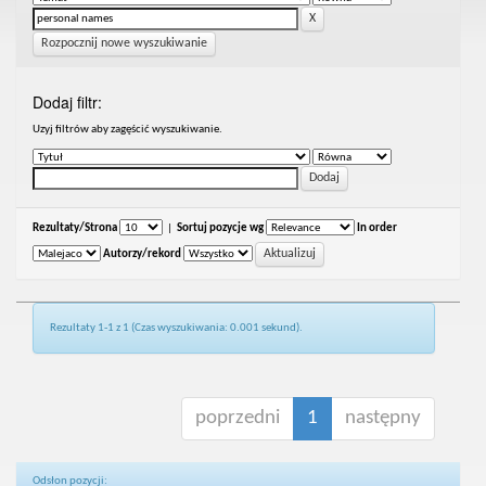
Rozpocznij nowe wyszukiwanie
Dodaj filtr:
Uzyj filtrów aby zagęścić wyszukiwanie.
Rezultaty/Strona
|
Sortuj pozycje wg
In order
Autorzy/rekord
Rezultaty 1-1 z 1 (Czas wyszukiwania: 0.001 sekund).
poprzedni
1
następny
Odsłon pozycji: