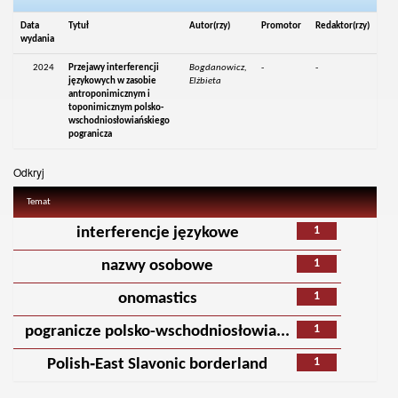
Data
Tytuł
Autor(rzy)
Promotor
Redaktor(rzy)
wydania
2024
Przejawy interferencji
Bogdanowicz,
-
-
językowych w zasobie
Elżbieta
antroponimicznym i
toponimicznym polsko-
wschodniosłowiańskiego
pogranicza
Odkryj
Temat
1
interferencje językowe
1
nazwy osobowe
1
onomastics
1
pogranicze polsko-wschodniosłowia...
1
Polish‑East Slavonic borderland