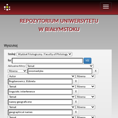
Skip
REPOZYTORIUM UNIWERSYTETU
navigation
W BIAŁYMSTOKU
Wyszukaj
Szukaj:
for
Aktualne filtry: