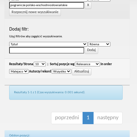
Rozpocznij nowe wyszukiwanie
Dodaj filtr:
Uzyj filtrów aby zagęścić wyszukiwanie.
Rezultaty/Strona
|
Sortuj pozycje wg
In order
Autorzy/rekord
Rezultaty 1-1 z 1 (Czas wyszukiwania: 0.001 sekund).
poprzedni
1
następny
Odsłon pozycji: