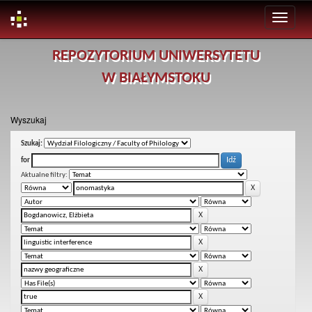
Skip
REPOZYTORIUM UNIWERSYTETU
navigation
W BIAŁYMSTOKU
Wyszukaj
Szukaj:
for
Aktualne filtry: