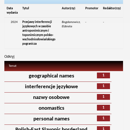
Data
Tytuł
Autor(rzy)
Promotor
Redaktor(rzy)
wydania
2024
Przejawy interferencji
Bogdanowicz,
-
-
językowych w zasobie
Elżbieta
antroponimicznym i
toponimicznym polsko-
wschodniosłowiańskiego
pogranicza
Odkryj
Temat
1
geographical names
1
interferencje językowe
1
nazwy osobowe
1
onomastics
1
personal names
1
Polish‑East Slavonic borderland