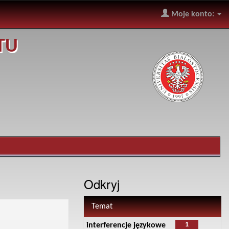
Moje konto:
TU
Odkryj
Temat
1
interferencje językowe