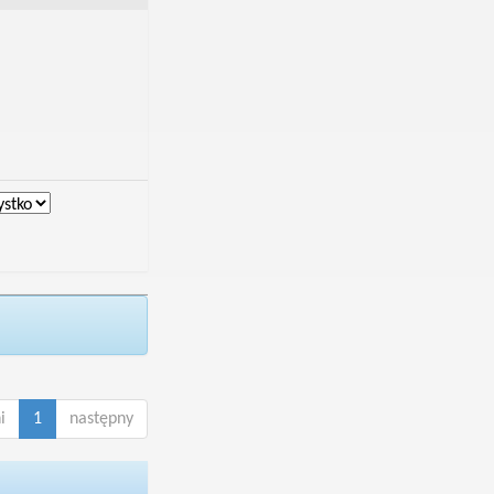
i
1
następny