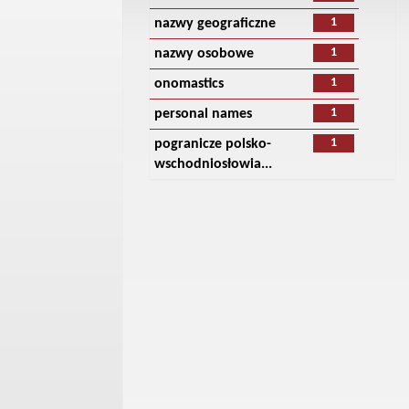
1
nazwy geograficzne
1
nazwy osobowe
1
onomastics
1
personal names
1
pogranicze polsko-
wschodniosłowia...