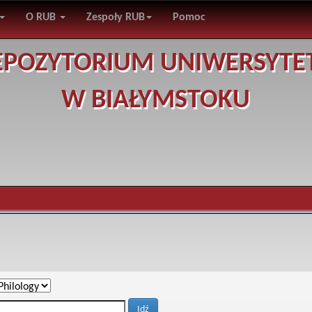
O RUB
Zespoły RUB
Pomoc
EPOZYTORIUM UNIWERSYTE
W BIAŁYMSTOKU