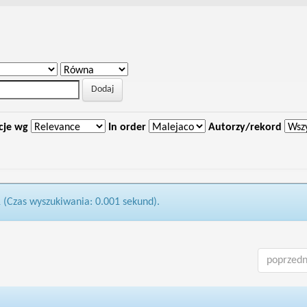
cje wg
In order
Autorzy/rekord
1 (Czas wyszukiwania: 0.001 sekund).
poprzedn