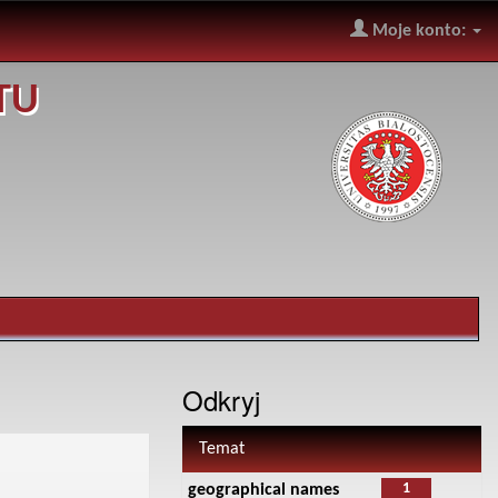
Moje konto:
TU
Odkryj
Temat
1
geographical names