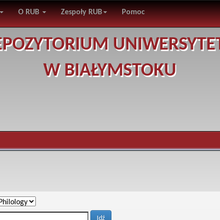
O RUB
Zespoły RUB
Pomoc
EPOZYTORIUM UNIWERSYTE
W BIAŁYMSTOKU