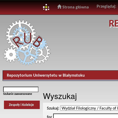
Przeglądaj:
Strona główna
Skip
R
navigation
Repozytorium Uniwersytetu w Białymstoku
Wyszukaj
Szukanie zaawansowane
Zespoły i Kolekcje
Szukaj:
for