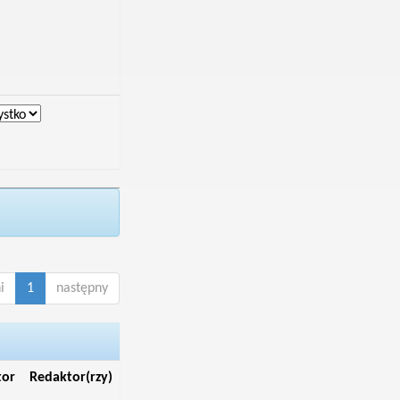
i
1
następny
tor
Redaktor(rzy)