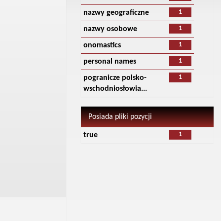
1
nazwy geograficzne
1
nazwy osobowe
1
onomastics
1
personal names
1
pogranicze polsko-
wschodniosłowia...
Posiada pliki pozycji
1
true