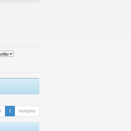
i
1
następny