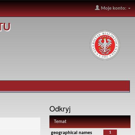
Moje konto:
TU
Odkryj
Temat
1
geographical names