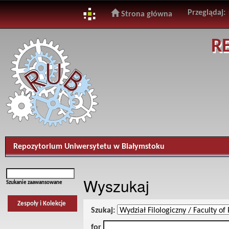
Przeglądaj:
Strona główna
Skip
R
navigation
Repozytorium Uniwersytetu w Białymstoku
Wyszukaj
Szukanie zaawansowane
Zespoły i Kolekcje
Szukaj:
for