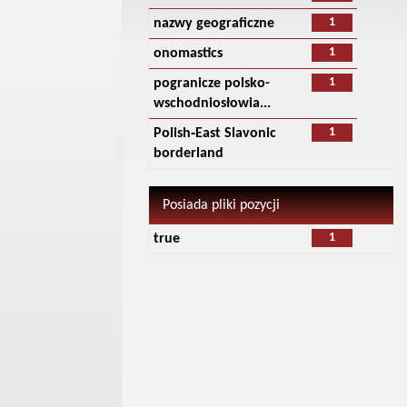
1
nazwy geograficzne
1
onomastics
1
pogranicze polsko-
wschodniosłowia...
1
Polish‑East Slavonic
borderland
Posiada pliki pozycji
1
true