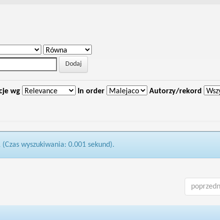
cje wg
In order
Autorzy/rekord
1 (Czas wyszukiwania: 0.001 sekund).
poprzedn