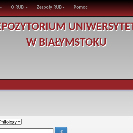
O RUB
Zespoły RUB
Pomoc
EPOZYTORIUM UNIWERSYTE
W BIAŁYMSTOKU