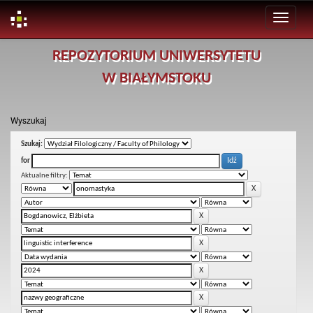
Skip
REPOZYTORIUM UNIWERSYTETU
navigation
W BIAŁYMSTOKU
Wyszukaj
Szukaj:
for
Aktualne filtry: