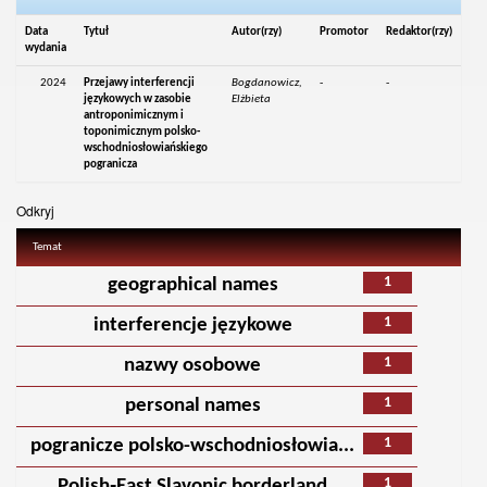
Data
Tytuł
Autor(rzy)
Promotor
Redaktor(rzy)
wydania
2024
Przejawy interferencji
Bogdanowicz,
-
-
językowych w zasobie
Elżbieta
antroponimicznym i
toponimicznym polsko-
wschodniosłowiańskiego
pogranicza
Odkryj
Temat
1
geographical names
1
interferencje językowe
1
nazwy osobowe
1
personal names
1
pogranicze polsko-wschodniosłowia...
1
Polish‑East Slavonic borderland