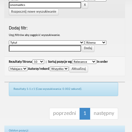
Rozpocznij nowe wyszukiwanie
Dodaj filtr:
Uzyj filtrów aby zagęścić wyszukiwanie.
Rezultaty/Strona
|
Sortuj pozycje wg
In order
Autorzy/rekord
Rezultaty 1-1 z 1 (Czas wyszukiwania: 0.002 sekund).
poprzedni
1
następny
Odsłon pozycji: