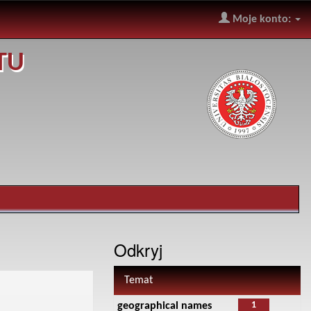
Moje konto:
TU
Odkryj
Temat
1
geographical names