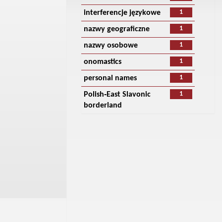
1
interferencje językowe
1
nazwy geograficzne
1
nazwy osobowe
1
onomastics
1
personal names
1
Polish‑East Slavonic
borderland