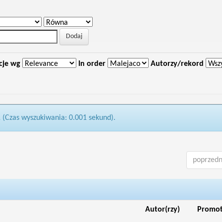
cje wg
In order
Autorzy/rekord
1 (Czas wyszukiwania: 0.001 sekund).
poprzedn
Autor(rzy)
Promo