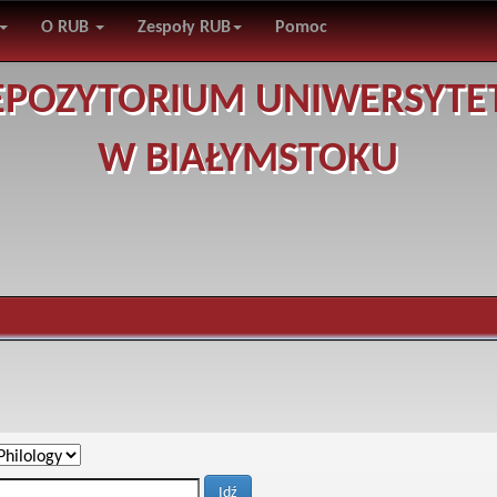
O RUB
Zespoły RUB
Pomoc
EPOZYTORIUM UNIWERSYTE
W BIAŁYMSTOKU