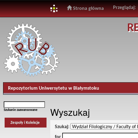
Przeglądaj:
Strona główna
Skip
R
navigation
Repozytorium Uniwersytetu w Białymstoku
Wyszukaj
Szukanie zaawansowane
Zespoły i Kolekcje
Szukaj:
for