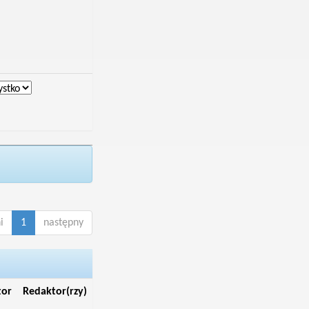
i
1
następny
tor
Redaktor(rzy)